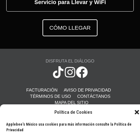
Servicio para Llevar y WiFi
CÓMO LLEGAR
DISFRUTA EL DIÁLOGO
FACTURACIÓN
AVISO DE PRIVACIDAD
TÉRMINOS DE USO
CONTÁCTANOS
MAPA DEL SITIO
Política de Cookies
© 2026 Applebee's Restaurants LLC. The Applebee’s logo is a
Applebee's México usa cookies para más información consulte la Política de
registered trademark and copyrighted work of Applebee’s Restaurants
Privacidad
LLC.